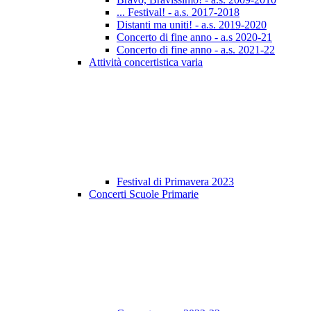
... Festival! - a.s. 2017-2018
Distanti ma uniti! - a.s. 2019-2020
Concerto di fine anno - a.s 2020-21
Concerto di fine anno - a.s. 2021-22
Attività concertistica varia
Festival di Primavera 2023
Concerti Scuole Primarie