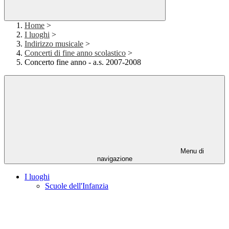
Home
>
I luoghi
>
Indirizzo musicale
>
Concerti di fine anno scolastico
>
Concerto fine anno - a.s. 2007-2008
Menu di
navigazione
I luoghi
Scuole dell'Infanzia