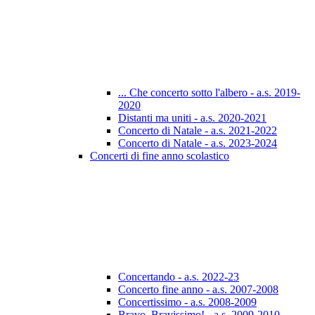
... Che concerto sotto l'albero - a.s. 2019-
2020
Distanti ma uniti - a.s. 2020-2021
Concerto di Natale - a.s. 2021-2022
Concerto di Natale - a.s. 2023-2024
Concerti di fine anno scolastico
Concertando - a.s. 2022-23
Concerto fine anno - a.s. 2007-2008
Concertissimo - a.s. 2008-2009
Bravo, Bravissimo! - a.s. 2009-2010