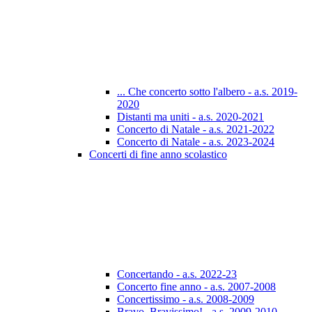
... Che concerto sotto l'albero - a.s. 2019-
2020
Distanti ma uniti - a.s. 2020-2021
Concerto di Natale - a.s. 2021-2022
Concerto di Natale - a.s. 2023-2024
Concerti di fine anno scolastico
Concertando - a.s. 2022-23
Concerto fine anno - a.s. 2007-2008
Concertissimo - a.s. 2008-2009
Bravo, Bravissimo! - a.s. 2009-2010