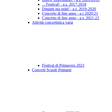
... Festival! - a.s. 2017-2018
Distanti ma uniti! - a.s. 2019-2020
Concerto di fine anno - a.s 2020-21
Concerto di fine anno - a.s. 2021-22
Attività concertistica varia
Festival di Primavera 2023
Concerti Scuole Primarie