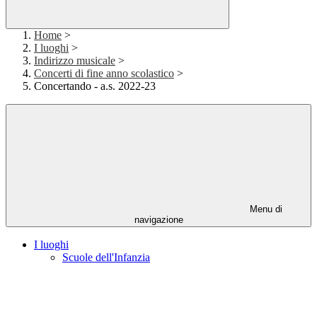
Home
>
I luoghi
>
Indirizzo musicale
>
Concerti di fine anno scolastico
>
Concertando - a.s. 2022-23
Menu di
navigazione
I luoghi
Scuole dell'Infanzia